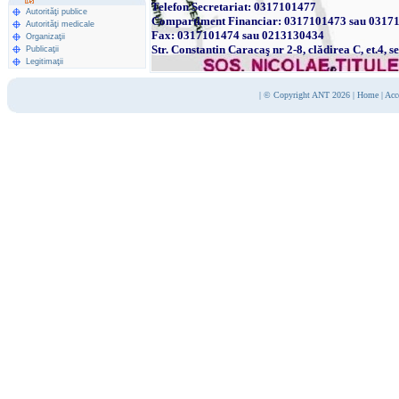
Telefon Secretariat: 0317101477
Autorităţi publice
Compartiment Financiar: 0317101473 sau 0317
Autorităţi medicale
Fax: 0317101474 sau 0213130434
Organizaţii
Str. Constantin Caracaş nr 2-8, clădirea C, et.4, s
Publicaţii
Legitimaţii
|
© Copyright ANT 2026
|
Home
|
Acc