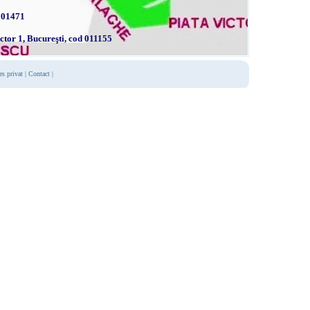
101471
ector 1, Bucureşti, cod 011155
es privat
|
Contact
|