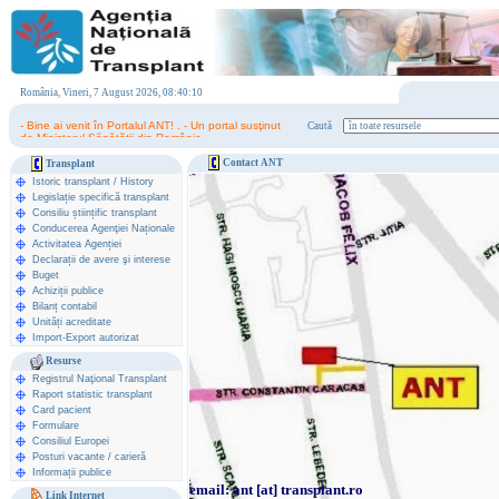
România, Vineri, 7 August 2026, 08:40:10
- Bine ai venit în Portalul ANT! . - Un portal susţinut
Caută
de Ministerul Sănătăţii din România.
Contact ANT
Transplant
Istoric transplant
/
History
Legislație specifică transplant
Consiliu științific transplant
Conducerea Agenţiei Naționale
Activitatea Agenției
Declarații de avere şi interese
Buget
Achiziții publice
Bilanț contabil
Unități acreditate
Import-Export autorizat
Resurse
Registrul Naţional Transplant
Raport statistic transplant
Card pacient
Formulare
Consiliul Europei
Posturi vacante / carieră
Informații publice
email: ant [at] transplant.ro
Link Internet