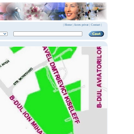
|
Home
|
Acces privat
|
Contact |