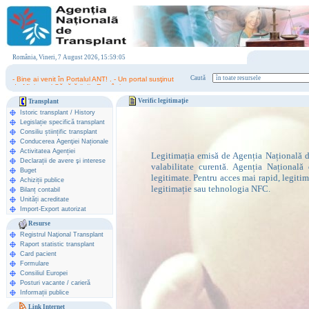
România, Vineri, 7 August 2026, 15:59:05
- Bine ai venit în Portalul ANT! . - Un portal susţinut
Caută
de Ministerul Sănătăţii din România.
Verific legitimaţie
Transplant
Istoric transplant
/
History
Legislație specifică transplant
Consiliu științific transplant
Conducerea Agenţiei Naționale
Activitatea Agenției
Legitimația emisă de Agenția Națională de
Declarații de avere şi interese
valabilitate curentă. Agenția Națională 
Buget
legitimate. Pentru acces mai rapid, legiti
Achiziții publice
legitimație sau tehnologia NFC.
Bilanț contabil
Unități acreditate
Import-Export autorizat
Resurse
Registrul Naţional Transplant
Raport statistic transplant
Card pacient
Formulare
Consiliul Europei
Posturi vacante / carieră
Informații publice
Link Internet