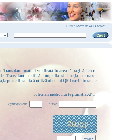
|
Home
|
Acces privat
|
Contact |
 Transplant poate fi verificată în această pagină pentru
de Transplant certifică fotografia și funcția persoanei
mația poate fi validată utilizând codul QR inscripționat pe
Solicitați medicului legitimația ANT!
Legitimaţie Seria
Număr