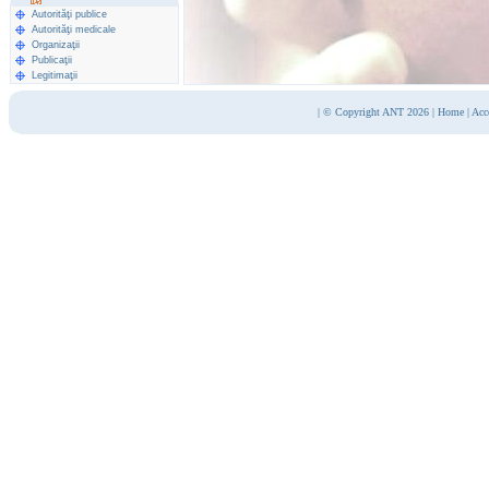
Autorităţi publice
Autorităţi medicale
Organizaţii
Publicaţii
Legitimaţii
|
© Copyright ANT 2026
|
Home
|
Acc