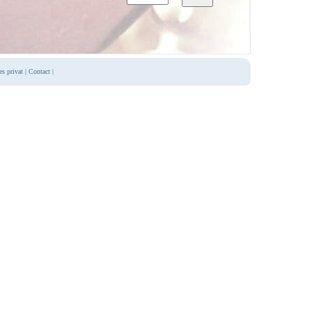
es privat
|
Contact
|