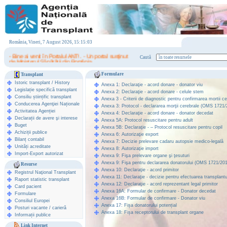
România, Vineri, 7 August 2026, 15:15:03
- Bine ai venit în Portalul ANT! . - Un portal susţinut
Caută
de Ministerul Sănătăţii din România.
Formulare
Transplant
Istoric transplant
/
History
Anexa 1: Declaraţie - acord donare - donator viu
Legislație specifică transplant
Anexa 2: Declaraţie - acord donare - celule stem
Consiliu științific transplant
Anexa 3 - Criterii de diagnostic pentru confirmarea mortii c
Conducerea Agenţiei Naționale
Anexa 3: Protocol - declararea morţii cerebrale (OMS 1721/
Activitatea Agenției
Anexa 4: Declaraţie - acord donare - donator decedat
Declarații de avere şi interese
Anexa 5A: Protocol resuscitare pentru adult
Buget
Anexa 5B: Declaraţie - – Protocol resuscitare pentru copil
Achiziții publice
Anexa 6: Autorizaţie export
Bilanț contabil
Anexa 7: Decizie prelevare cadaru autopsie medico-legală
Unități acreditate
Anexa 8: Autorizaţie import
Import-Export autorizat
Anexa 9: Fişa prelevare organe şi ţesuturi
Anexa 9: Fişa pentru declararea donatorului (OMS 1721/20
Resurse
Anexa 10: Declaraţie - acord primitor
Registrul Naţional Transplant
Anexa 11: Declaraţie - decizie pentru efectuarea transplantu
Raport statistic transplant
Anexa 12: Declaraţie - acord reprezentant legal primitor
Card pacient
Anexa 16A: Formular de confirmare - Donator decedat
Formulare
Anexa 16B: Formular de confirmare - Donator viu
Consiliul Europei
Anexa 17: Fișa donatorului potențial
Posturi vacante / carieră
Anexa 18: Fișa receptorului de transplant organe
Informații publice
Link Internet