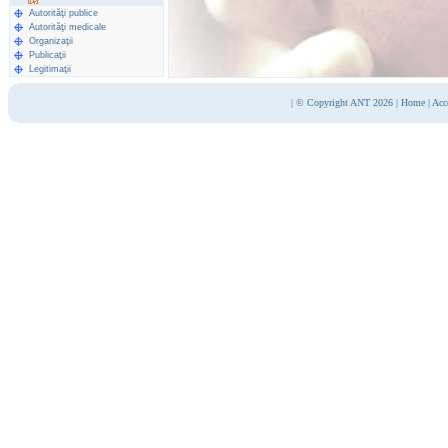
Autorităţi publice
Autorităţi medicale
Organizaţii
Publicaţii
Legitimaţii
|
© Copyright ANT 2026
|
Home
|
Acc