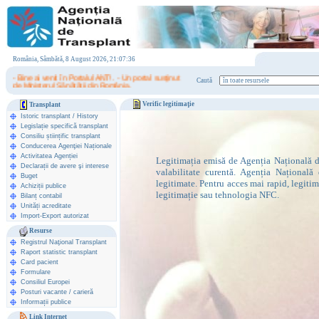
România, Sâmbătă, 8 August 2026, 21:07:36
- Bine ai venit în Portalul ANT! . - Un portal susţinut
Caută
de Ministerul Sănătăţii din România.
Verific legitimaţie
Transplant
Istoric transplant
/
History
Legislație specifică transplant
Consiliu științific transplant
Conducerea Agenţiei Naționale
Activitatea Agenției
Legitimația emisă de Agenția Națională de
Declarații de avere şi interese
valabilitate curentă. Agenția Națională 
Buget
legitimate. Pentru acces mai rapid, legiti
Achiziții publice
legitimație sau tehnologia NFC.
Bilanț contabil
Unități acreditate
Import-Export autorizat
Resurse
Registrul Naţional Transplant
Raport statistic transplant
Card pacient
Formulare
Consiliul Europei
Posturi vacante / carieră
Informații publice
Link Internet