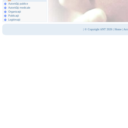
Autorităţi publice
Autorităţi medicale
Organizaţii
Publicaţii
Legitimaţii
|
© Copyright ANT 2026
|
Home
|
Acc